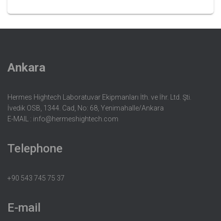
Ankara
Hermes Hightech Laboratuvar Ekipmanları İth. ve İhr. Ltd. Şti.
İvedik OSB, 1344. Cad, No: 68, Yenimahalle/Ankara
E-MAIL :
info@hermeshightech.com
Telephone
+90 543 745 75 37
E-mail