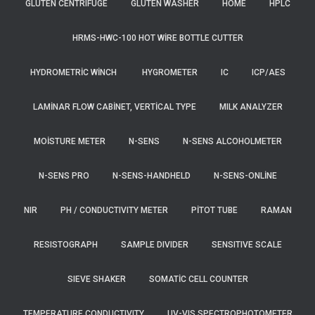
GLUTEN CENTRIFUGE
GLUTEN WASHER
HOME
HPLC
HRMS-HWC-100 HOT WIRE BOTTLE CUTTER
HYDROMETRIC WINCH
HYGROMETER
IC
ICP/AES
LAMINAR FLOW CABINET, VERTICAL TYPE
MILK ANALYZER
MOISTURE METER
N-SENS
N-SENS ALCOHOLMETER
N-SENS PRO
N-SENS-HANDHELD
N-SENS-ONLINE
NIR
PH / CONDUCTIVITY METER
PITOT TUBE
RAMAN
RESISTOGRAPH
SAMPLE DIVIDER
SENSITIVE SCALE
SIEVE SHAKER
SOMATIC CELL COUNTER
TEMPERATURE CONDUCTIVITY
UV-VIS SPECTROPHOTOMETER