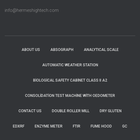
info@hermeshightech.com
ABOUT US
ABSOGRAPH
ANALYTICAL SCALE
AUTOMATIC WEATHER STATION
BIOLOGICAL SAFETY CABINET CLASS II A2
CONSOLIDATION TEST MACHINE WITH OEDOMETER
CONTACT US
DOUBLE ROLLER MILL
DRY GLUTEN
EDXRF
ENZYME METER
FTIR
FUME HOOD
GC