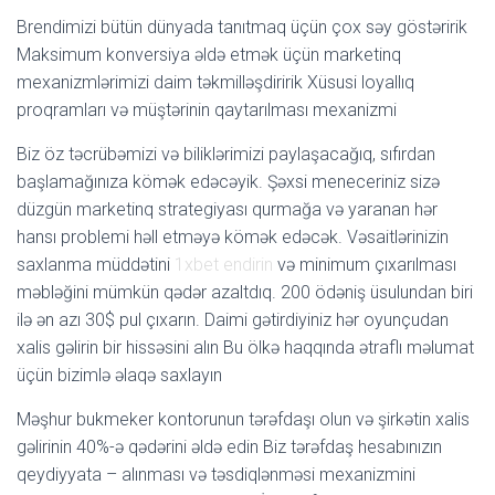
Brendimizi bütün dünyada tanıtmaq üçün çox səy göstəririk
Maksimum konversiya əldə etmək üçün marketinq
mexanizmlərimizi daim təkmilləşdiririk Xüsusi loyallıq
proqramları və müştərinin qaytarılması mexanizmi
Biz öz təcrübəmizi və biliklərimizi paylaşacağıq, sıfırdan
başlamağınıza kömək edəcəyik. Şəxsi meneceriniz sizə
düzgün marketinq strategiyası qurmağa və yaranan hər
hansı problemi həll etməyə kömək edəcək. Vəsaitlərinizin
saxlanma müddətini
1xbet endirin
və minimum çıxarılması
məbləğini mümkün qədər azaltdıq. 200 ödəniş üsulundan biri
ilə ən azı 30$ pul çıxarın. Daimi gətirdiyiniz hər oyunçudan
xalis gəlirin bir hissəsini alın Bu ölkə haqqında ətraflı məlumat
üçün bizimlə əlaqə saxlayın
Məşhur bukmeker kontorunun tərəfdaşı olun və şirkətin xalis
gəlirinin 40%-ə qədərini əldə edin Biz tərəfdaş hesabınızın
qeydiyyata – alınması və təsdiqlənməsi mexanizmini