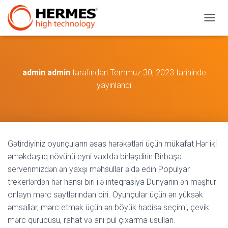
M
E
N
Ü
Y
admin admin
tarafından
Temmuz 30, 2023
tarihinde
Ü
A
yayınlandı
Ç
/
K
A
P
A
Gətirdiyiniz oyunçuların əsas hərəkətləri üçün mükafat Hər iki
əməkdaşlıq növünü eyni vaxtda birləşdirin Birbaşa
serverimizdən ən yaxşı məhsullar əldə edin Populyar
trekerlərdən hər hansı biri ilə inteqrasiya Dünyanın ən məşhur
onlayn mərc saytlarından biri. Oyunçular üçün ən yüksək
əmsallar, mərc etmək üçün ən böyük hadisə seçimi, çevik
mərc qurucusu, rahat və ani pul çıxarma üsulları.