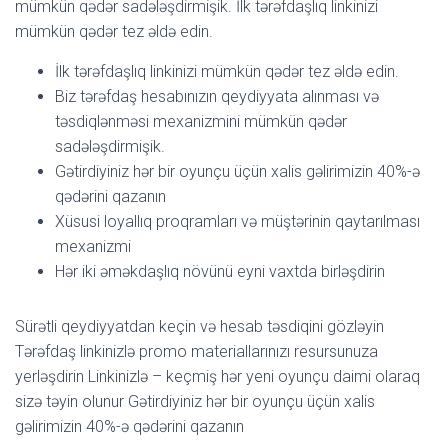
mümkün qədər sadələşdirmişik. İlk tərəfdaşlıq linkinizi
mümkün qədər tez əldə edin.
İlk tərəfdaşlıq linkinizi mümkün qədər tez əldə edin.
Biz tərəfdaş hesabınızın qeydiyyata alınması və
təsdiqlənməsi mexanizmini mümkün qədər
sadələşdirmişik.
Gətirdiyiniz hər bir oyunçu üçün xalis gəlirimizin 40%-ə
qədərini qazanın
Xüsusi loyallıq proqramları və müştərinin qaytarılması
mexanizmi
Hər iki əməkdaşlıq növünü eyni vaxtda birləşdirin
Sürətli qeydiyyatdan keçin və hesab təsdiqini gözləyin
Tərəfdaş linkinizlə promo materiallarınızı resursunuza
yerləşdirin Linkinizlə – keçmiş hər yeni oyunçu daimi olaraq
sizə təyin olunur Gətirdiyiniz hər bir oyunçu üçün xalis
gəlirimizin 40%-ə qədərini qazanın