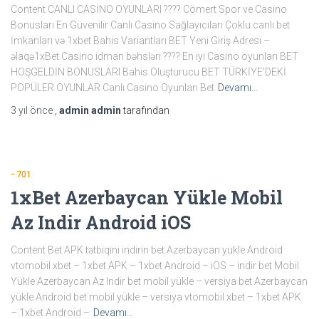
Content CANLI CASİNO OYUNLARI ???? Cömert Spor ve Casino
Bonusları En Güvenilir Canlı Casino Sağlayıcıları Çoklu canlı bet
İmkanları və 1xbet Bahis Variantları BET Yeni Giriş Adresi –
əlaqə1xBet Casino idman bəhsləri ???? En iyi Casino oyunları BET
HOŞGELDİN BONUSLARI Bahis Oluşturucu BET TÜRKİYE’DEKİ
POPÜLER OYUNLAR Canlı Casino Oyunları Bet
Devamı…
3 yıl
önce
,
admin admin
tarafından
- 701
1xBet Azerbaycan Yükle Mobil
Az Indir Android iOS
Content Bet APK tətbiqini indirin bet Azerbaycan yükle Android
vtomobil xbet – 1xbet APK – 1xbet Android – iOS – indir bet Mobil
Yükle Azerbaycan Az Indir bet mobil yükle – versiya bet Azerbaycan
yükle Android bet mobil yükle – versiya vtomobil xbet – 1xbet APK
– 1xbet Android –
Devamı…