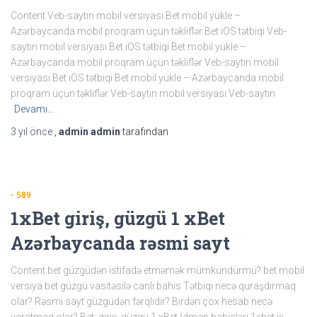
Content Veb-saytın mobil versiyası Bet mobil yükle –
Azərbaycanda mobil proqram üçün təkliflər Bet iOS tətbiqi Veb-
saytın mobil versiyası Bet iOS tətbiqi Bet mobil yükle –
Azərbaycanda mobil proqram üçün təkliflər Veb-saytın mobil
versiyası Bet iOS tətbiqi Bet mobil yükle – Azərbaycanda mobil
proqram üçün təkliflər Veb-saytın mobil versiyası Veb-saytın
Devamı…
3 yıl
önce
,
admin admin
tarafından
- 589
1xBet giriş, güzgü 1 xBet
Azərbaycanda rəsmi sayt
Content bet güzgüdən istifadə etməmək mümkündürmü? bet mobil
versiya bet güzgü vasitəsilə canlı bahis Tətbiqi necə quraşdırmaq
olar? Rəsmi sayt güzgüdən fərqlidir? Birdən çox hesab necə