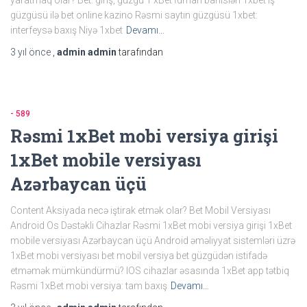
yaratmaq olar? Bet: giriş, güzgü 1 xBet İdman bahisləri 1xbet iş
güzgüsü ilə bet online kazino Rəsmi saytın güzgüsü 1xbet:
interfeysə baxış Niyə 1xbet
Devamı…
3 yıl
önce
,
admin admin
tarafından
- 589
Rəsmi 1xBet mobi versiya girişi
1xBet mobile versiyası
Azərbaycan üçü
Content Aksiyada necə iştirak etmək olar? Bet Mobil Versiyası
Android Os Dəstəkli Cihazlar Rəsmi 1xBet mobi versiya girişi 1xBet
mobile versiyası Azərbaycan üçü Android əməliyyat sistemləri üzrə
1xBet mobi versiyası bet mobil versiya bet güzgüdən istifadə
etməmək mümkündürmü? IOS cihazlar əsasında 1xBet app tətbiq
Rəsmi 1xBet mobi versiya: tam baxış
Devamı…