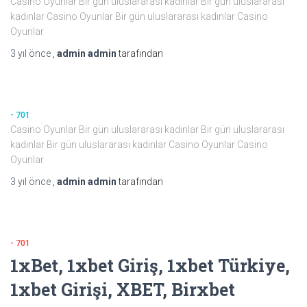
Casino Oyunlar Bir gün uluslararası kadınlar Bir gün uluslararası
kadınlar Casino Oyunlar Bir gün uluslararası kadınlar Casino
Oyunlar
3 yıl
önce
,
admin admin
tarafından
- 701
Casino Oyunlar Bir gün uluslararası kadınlar Bir gün uluslararası
kadınlar Bir gün uluslararası kadınlar Casino Oyunlar Casino
Oyunlar
3 yıl
önce
,
admin admin
tarafından
- 701
1xBet, 1xbet Giriş, 1xbet Türkiye,
1xbet Girişi, XBET, Birxbet