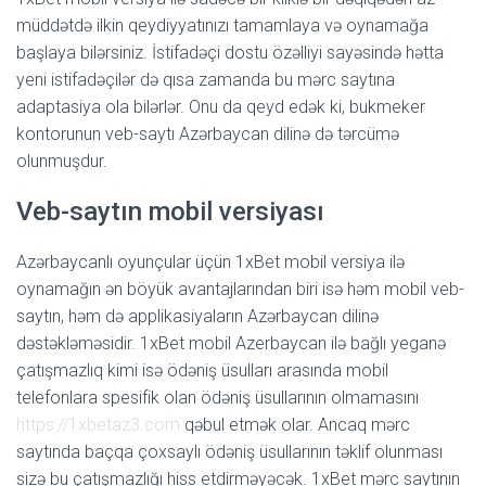
müddətdə ilkin qeydiyyatınızı tamamlaya və oynamağa
başlaya bilərsiniz. İstifadəçi dostu özəlliyi sayəsində hətta
yeni istifadəçilər də qısa zamanda bu mərc saytına
adaptasiya ola bilərlər. Onu da qeyd edək ki, bukmeker
kontorunun veb-saytı Azərbaycan dilinə də tərcümə
olunmuşdur.
Veb-saytın mobil versiyası
Azərbaycanlı oyunçular üçün 1xBet mobil versiya ilə
oynamağın ən böyük avantajlarından biri isə həm mobil veb-
saytın, həm də applikasiyaların Azərbaycan dilinə
dəstəkləməsidir. 1xBet mobil Azerbaycan ilə bağlı yeganə
çatışmazlıq kimi isə ödəniş üsulları arasında mobil
telefonlara spesifik olan ödəniş üsullarının olmamasını
https://1xbetaz3.com
qəbul etmək olar. Ancaq mərc
saytında baçqa çoxsaylı ödəniş üsullarının təklif olunması
sizə bu çatışmazlığı hiss etdirməyəcək. 1xBet mərc saytının