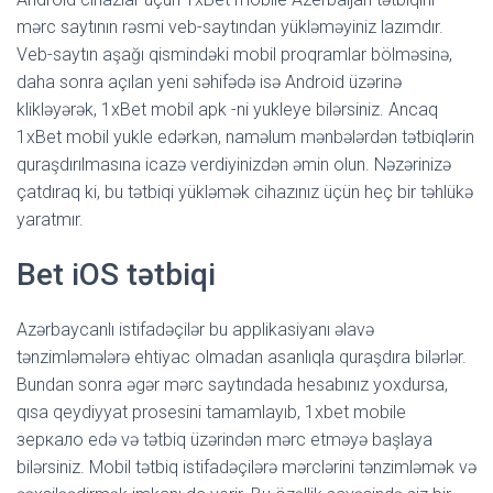
mərc saytının rəsmi veb-saytından yükləməyiniz lazımdır.
Veb-saytın aşağı qismindəki mobil proqramlar bölməsinə,
daha sonra açılan yeni səhifədə isə Android üzərinə
klikləyərək, 1xBet mobil apk -ni yukleye bilərsiniz. Ancaq
1xBet mobil yukle edərkən, naməlum mənbələrdən tətbiqlərin
quraşdırılmasına icazə verdiyinizdən əmin olun. Nəzərinizə
çatdıraq ki, bu tətbiqi yükləmək cihazınız üçün heç bir təhlükə
yaratmır.
Bet iOS tətbiqi
Azərbaycanlı istifadəçilər bu applikasiyanı əlavə
tənzimləmələrə ehtiyac olmadan asanlıqla quraşdıra bilərlər.
Bundan sonra əgər mərc saytındada hesabınız yoxdursa,
qısa qeydiyyat prosesini tamamlayıb, 1xbet mobile
зеркало edə və tətbiq üzərindən mərc etməyə başlaya
bilərsiniz. Mobil tətbiq istifadəçilərə mərclərini tənzimləmək və