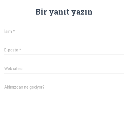
Bir yanıt yazın
İsim
*
E-posta
*
Web sitesi
Aklınızdan ne geçiyor?