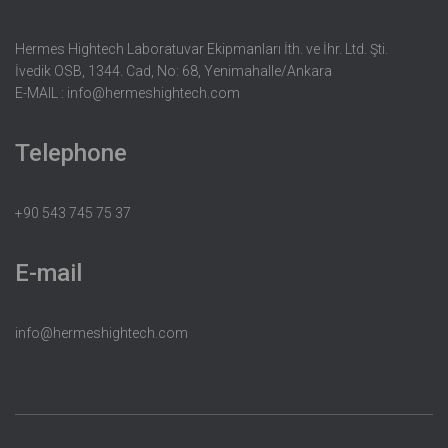
Hermes Hightech Laboratuvar Ekipmanları İth. ve İhr. Ltd. Şti.
İvedik OSB, 1344. Cad, No: 68, Yenimahalle/Ankara
E-MAIL :
info@hermeshightech.com
Telephone
+90 543 745 75 37
E-mail
info@hermeshightech.com