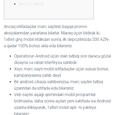
Bet iOS tətbiqi
Ancaq istifadəçilər mərc saytının başqa promo-
aksiyalarından yararlana bilərlər. Maraq üçün bildirək ki,
1xBet giriş mobil etdikdən sonra, ilk depozitinizdə 200 AZN-
ə qədər 100% bonus əldə edə bilərsiniz.
Operatorun Android üçün olan tətbiqi son dərəcə gözəl
dizayna və rahat interfeysə sahibdir.
Xeyr, mərc saytı mobil istifadəçilər üçün xüsusi bonus
kampaniyasına sahib deyil.
Bir android cihaza sahibsinizsə, mərc saytını tətbiq
üzərindən də istifadə edə bilərsiniz.
Veb-saytın aşağı qismindəki mobil proqramlar
bölməsinə, daha sonra açılan yeni səhifədə isə Android
üzərinə klikləyərək, 1xBet mobil apk -ni yukleye
bilərsiniz.