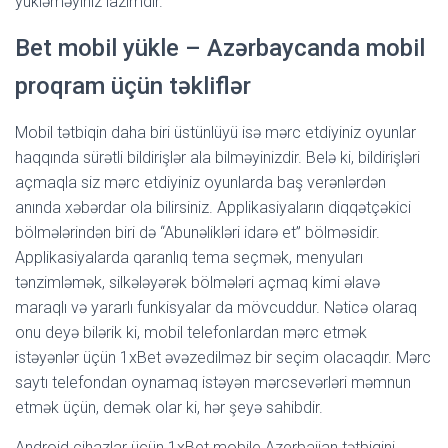
yükləməyiniz lazımdır.
Bet mobil yükle – Azərbaycanda mobil
proqram üçün təkliflər
Mobil tətbiqin daha biri üstünlüyü isə mərc etdiyiniz oyunlar
haqqında sürətli bildirişlər ala bilməyinizdir. Belə ki, bildirişləri
açmaqla siz mərc etdiyiniz oyunlarda baş verənlərdən
anında xəbərdar ola bilirsiniz. Applikasiyaların diqqətçəkici
bölmələrindən biri də “Abunəlikləri idarə et” bölməsidir.
Applikasiyalarda qaranlıq tema seçmək, menyuları
tənzimləmək, silkələyərək bölmələri açmaq kimi əlavə
maraqlı və yararlı funkisyalar da mövcuddur. Nəticə olaraq
onu deyə bilərik ki, mobil telefonlardan mərc etmək
istəyənlər üçün 1xBet əvəzedilməz bir seçim olacaqdır. Mərc
saytı telefondan oynamaq istəyən mərcsevərləri məmnun
etmək üçün, demək olar ki, hər şeyə sahibdir.
Android cihazlar üçün 1xBet mobile Azerbaijan tətbiqini