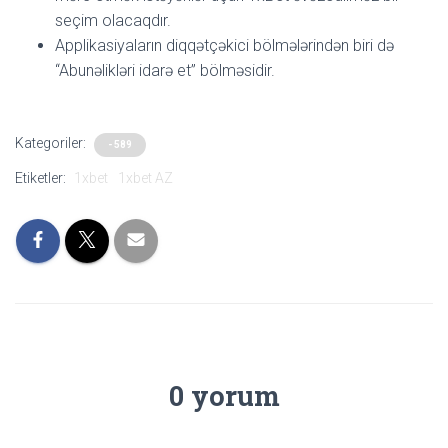
seçim olacaqdır.
Applikasiyaların diqqətçəkici bölmələrindən biri də
“Abunəlikləri idarə et” bölməsidir.
Kategoriler:
- 589
Etiketler:
1xbet
1xbet AZ
0 yorum