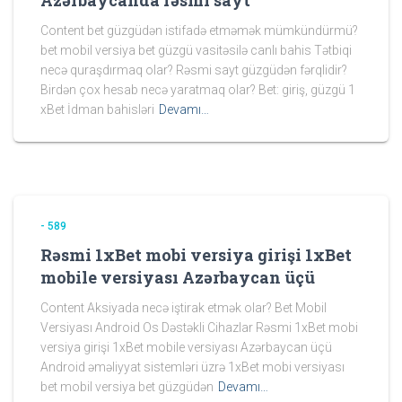
Azərbaycanda rəsmi sayt
Content bet güzgüdən istifadə etməmək mümkündürmü?
bet mobil versiya bet güzgü vasitəsilə canlı bahis Tətbiqi
necə quraşdırmaq olar? Rəsmi sayt güzgüdən fərqlidir?
Birdən çox hesab necə yaratmaq olar? Bet: giriş, güzgü 1
xBet İdman bahisləri
Devamı…
- 589
Rəsmi 1xBet mobi versiya girişi 1xBet
mobile versiyası Azərbaycan üçü
Content Aksiyada necə iştirak etmək olar? Bet Mobil
Versiyası Android Os Dəstəkli Cihazlar Rəsmi 1xBet mobi
versiya girişi 1xBet mobile versiyası Azərbaycan üçü
Android əməliyyat sistemləri üzrə 1xBet mobi versiyası
bet mobil versiya bet güzgüdən
Devamı…