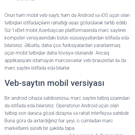
Onun həm mobil veb-saytı, həm də Android və iOS üçün olan
tətbiqləri istifadəçilərin rahatlığı əsas götürülərək tərtib edilib.
Siz 1xBet mobil Azerbaycan platformasında mərc saytının
kompüter versiyasındakı bütün xüsusiyyətlərdən istifadə edə
bilərsiniz. Əlbəttə, daha çox funksiyalardan yararlanmaq
üçün mobil tətbiqlər daha tövsiyə olunandır. Ancaq
applikasiyanı istəməyən mərcsevərlər veb-brauzerləri ilə də
mərc saytını istifadə edə bilərlər.
Veb-saytın mobil versiyası
Bir android cihaza sahibsinizsə, mərc saytını tətbiq üzərindən
də istifadə edə bilərsiniz. Operatorun Android üçün olan
tətbiqi son dərəcə gözəl dizayna və rahat interfeysə sahibdir.
Buna görə də axtardığınız hər şeyi, o cümlədən mərc
marketlərini sürətli bir şəkildə tapa