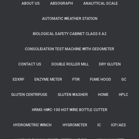
ABOUT US
ABSOGRAPH
ANALYTICAL SCALE
AUTOMATIC WEATHER STATION
BIOLOGICAL SAFETY CABINET CLASS II A2
CONSOLIDATION TEST MACHINE WITH OEDOMETER
CONTACT US
DOUBLE ROLLER MILL
DRY GLUTEN
EDXRF
ENZYME METER
FTIR
FUME HOOD
GC
GLUTEN CENTRIFUGE
GLUTEN WASHER
HOME
HPLC
HRMS-HWC-100 HOT WIRE BOTTLE CUTTER
HYDROMETRIC WINCH
HYGROMETER
IC
ICP/AES