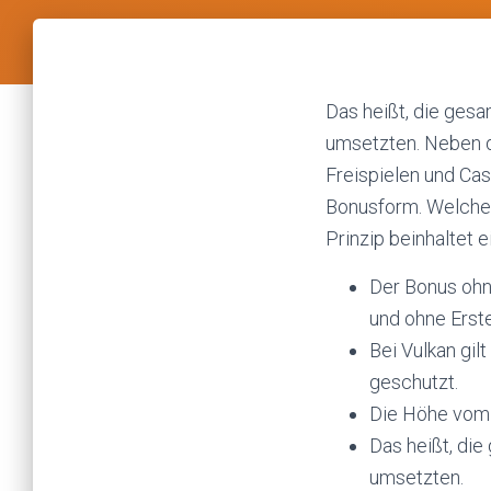
Das heißt, die ges
umsetzten. Neben 
Freispielen und Ca
Bonusform. Welche s
Prinzip beinhaltet 
Der Bonus ohne
und ohne Erst
Bei Vulkan gil
geschutzt.
Die Höhe vom 
Das heißt, di
umsetzten.