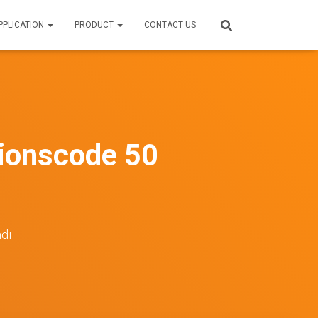
PPLICATION
PRODUCT
CONTACT US
ionscode 50
ndı