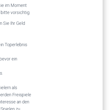
 Sie im Moment
itte vorsichtig.
 Sie Ihr Geld
ein Toperlebnis
bevor ein
s.
elern als
erden Freispiele
nteresse an den
 Spielen zu