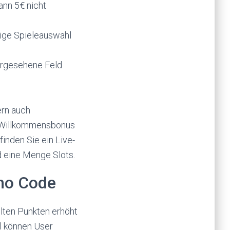
ann 5€ nicht
esige Spieleauswahl
orgesehene Feld
ern auch
s Willkommensbonus
finden Sie ein Live-
nd eine Menge Slots.
mo Code
lten Punkten erhöht
l können User