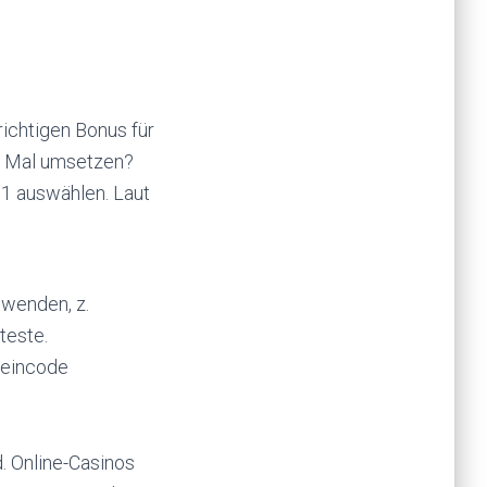
ichtigen Bonus für
 40 Mal umsetzen?
 1 auswählen. Laut
nwenden, z.
teste.
heincode
. Online-Casinos