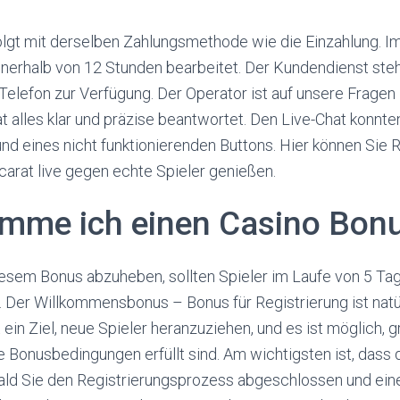
olgt mit derselben Zahlungsmethode wie die Einzahlung. I
nerhalb von 12 Stunden bearbeitet. Der Kundendienst steht
Telefon zur Verfügung. Der Operator ist auf unsere Fragen –
 alles klar und präzise beantwortet. Den Live-Chat konnten
rund eines nicht funktionierenden Buttons. Hier können Sie R
arat live gegen echte Spieler genießen.
mme ich einen Casino Bon
sem Bonus abzuheben, sollten Spieler im Laufe von 5 Ta
 Der Willkommensbonus – Bonus für Registrierung ist natü
t ein Ziel, neue Spieler heranzuziehen, und es ist möglich,
e Bonusbedingungen erfüllt sind. Am wichtigsten ist, dass
ald Sie den Registrierungsprozess abgeschlossen und ein