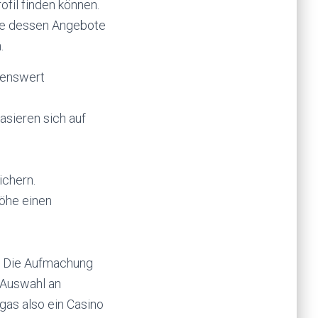
ofil finden können.
Sie dessen Angebote
.
kenswert
sieren sich auf
ichern.
Höhe einen
. Die Aufmachung
e Auswahl an
egas also ein Casino