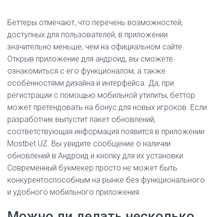
Беттеры отмечают, что перечень возможностей,
доступных для пользователей, в приложении
значительно меньше, чем на официальном сайте.
Открыв приложение для андроид, вы сможете
ознакомиться с его функционалом, а также
особенностями дизайна и интерфейса. Да, при
регистрации с помощью мобильной утилиты, беттор
может претендовать на бонус для новых игроков. Если
разработчик выпустит пакет обновлений,
соответствующая информация появится в приложении
Mostbet UZ. Вы увидите сообщение о наличии
обновлений в Андроид и кнопку для их установки.
Современный букмекер просто не может быть
конкурентоспособным на рынке без функционального
и удобного мобильного приложения.
Можно ли делать несколько