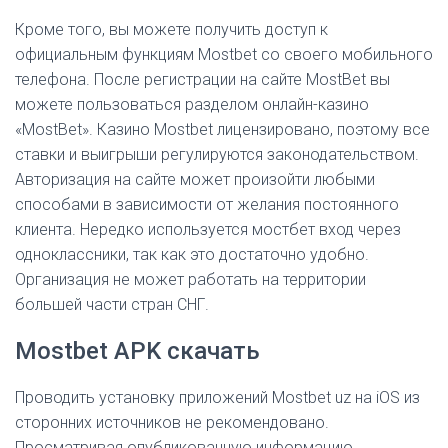
Кроме того, вы можете получить доступ к
официальным функциям Mostbet со своего мобильного
телефона. После регистрации на сайте MostBet вы
можете пользоваться разделом онлайн-казино
«MostBet». Казино Mostbet лицензировано, поэтому все
ставки и выигрыши регулируются законодательством.
Авторизация на сайте может произойти любыми
способами в зависимости от желания постоянного
клиента. Нередко используется мостбет вход через
одноклассники, так как это достаточно удобно.
Организация не может работать на территории
большей части стран СНГ.
Mostbet APK скачать
Проводить установку приложений Mostbet uz на iOS из
сторонних источников не рекомендовано.
Просматривая опубликованную информацию,