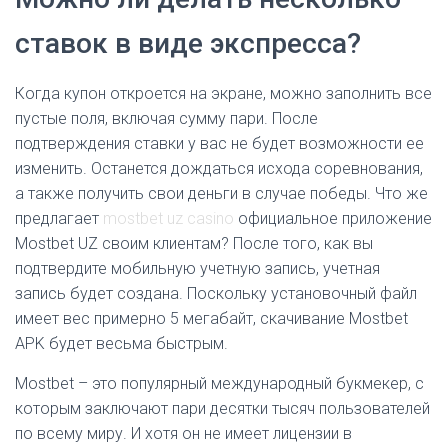
ставок в виде экспресса?
Когда купон откроется на экране, можно заполнить все
пустые поля, включая сумму пари. После
подтверждения ставки у вас не будет возможности ее
изменить. Останется дождаться исхода соревнования,
а также получить свои деньги в случае победы. Что же
предлагает
mostbet uz casino
официальное приложение
Mostbet UZ своим клиентам? После того, как вы
подтвердите мобильную учетную запись, учетная
запись будет создана. Поскольку установочный файл
имеет вес примерно 5 мегабайт, скачивание Mostbet
APK будет весьма быстрым.
Mostbet – это популярный международный букмекер, с
которым заключают пари десятки тысяч пользователей
по всему миру. И хотя он не имеет лицензии в