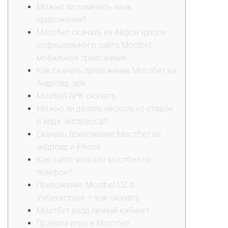
Можно ли поменять язык
приложения?
Мостбет скачать на Айфон Iphone
cофициального сайта Mostbet
мобильное приложение
Как скачать приложение Мостбет на
Андроид .apk
Mostbet APK скачать
Можно ли делать несколько ставок
в виде экспресса?
Cкачать приложение Мостбет на
андроид и iPhone
Как найти зеркало мостбет на
телефон?
Приложение Mostbet UZ в
Узбекистане — как скачать
Мостбет вход личный кабинет
Правила игры в Мостбет