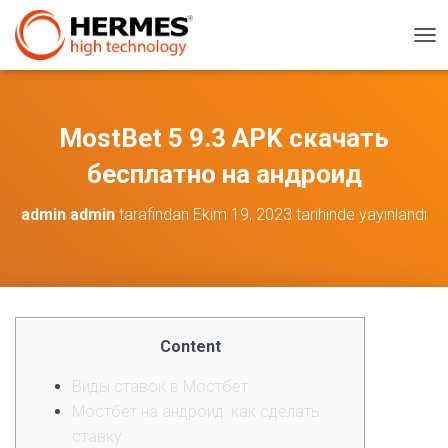
M
E
N
Ü
Y
MostBet 5 9.3 APK скачать
Ü
A
бесплатно на андроид
Ç
/
admin admin
tarafından
Ekim 19, 2023
tarihinde yayınlandı
K
A
P
A
Content
Виды ставок в Мостбет
Мостбет на андроид: как сделать
ставку