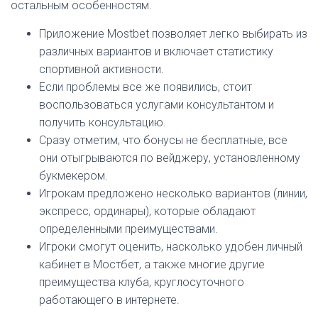
остальным особенностям.
Приложение Mostbet позволяет легко выбирать из
различных вариантов и включает статистику
спортивной активности.
Если проблемы все же появились, стоит
воспользоваться услугами консультантом и
получить консультацию.
Сразу отметим, что бонусы не бесплатные, все
они отыгрываются по вейджеру, установленному
букмекером.
Игрокам предложено несколько вариантов (линии,
экспресс, ординары), которые обладают
определенными преимуществами.
Игроки смогут оценить, насколько удобен личный
кабинет в Мостбет, а также многие другие
преимущества клуба, круглосуточного
работающего в интернете.