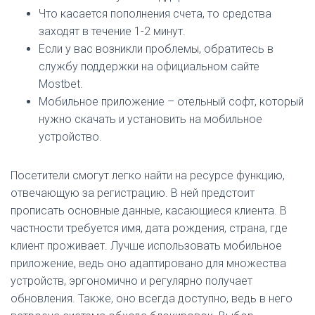
Что касается пополнения счета, то средства
заходят в течение 1-2 минут.
Если у вас возникли проблемы, обратитесь в
службу поддержки на официальном сайте
Mostbet.
Мобильное приложение – отельный софт, который
нужно скачать и установить на мобильное
устройство.
Посетители смогут легко найти на ресурсе функцию,
отвечающую за регистрацию. В ней предстоит
прописать основные данные, касающиеся клиента. В
частности требуется имя, дата рождения, страна, где
клиент проживает. Лучше использовать мобильное
приложение, ведь оно адаптировано для множества
устройств, эргономично и регулярно получает
обновления. Также, оно всегда доступно, ведь в него