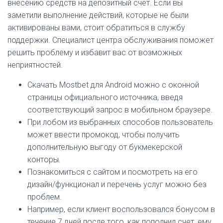
внесению средств на депозитный счет. Если вы
заметили выполнение действий, которые не были
активированы вами, стоит обратиться в службу
поддержки. Специалист центра обслуживания поможет
решить проблему и избавит вас от возможных
неприятностей.
Скачать Mostbet для Android можно с оконной
страницы официального источника, введя
соответствующий запрос в мобильном браузере.
При лобом из выбранных способов пользователь
может ввести промокод, чтобы получить
дополнительную выгоду от букмекерской
конторы.
Познакомиться с сайтом и посмотреть на его
дизайн/функционал и перечень услуг можно без
проблем.
Например, если клиент воспользовался бонусом в
течение 7 дней после того, как пополнил счет, ему