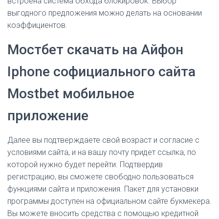
встроена система обхода блокировок. Выбор
выгодного предложения можно делать на основании
коэффициентов.
Мостбет скачать на Айфон
Iphone cофициального сайта
Mostbet мобильное
приложение
Далее вы подтверждаете свой возраст и согласие с
условиями сайта, и на вашу почту придет ссылка, по
которой нужно будет перейти. Подтвердив
регистрацию, вы сможете свободно пользоваться
функциями сайта и приложения. Пакет для установки
программы доступен на официальном сайте букмекера.
Вы можете вносить средства с помощью кредитной