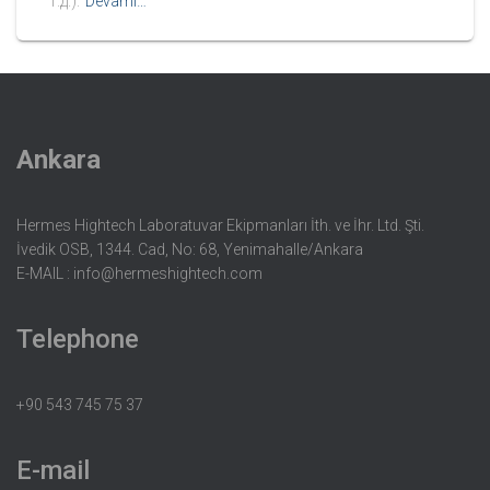
т.д.).
Devamı…
Ankara
Hermes Hightech Laboratuvar Ekipmanları İth. ve İhr. Ltd. Şti.
İvedik OSB, 1344. Cad, No: 68, Yenimahalle/Ankara
E-MAIL :
info@hermeshightech.com
Telephone
+90 543 745 75 37
E-mail