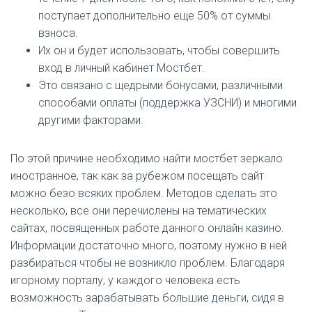
поступает дополнительно еще 50% от суммы
взноса.
Их он и будет использовать, чтобы совершить
вход в личный кабинет Мостбет.
Это связано с щедрыми бонусами, различными
способами оплаты (поддержка УЗСНИ) и многими
другими факторами.
По этой причине необходимо найти мостбет зеркало
иностранное, так как за рубежом посещать сайт
можно безо всяких проблем. Методов сделать это
несколько, все они перечислены на тематических
сайтах, посвященных работе данного онлайн казино.
Информации достаточно много, поэтому нужно в ней
разбираться чтобы не возникло проблем. Благодаря
игорному порталу, у каждого человека есть
возможность зарабатывать большие деньги, сидя в