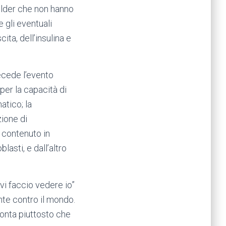
uilder che non hanno
e gli eventuali
ita, dell’insulina e
ecede l’evento
 per la capacità di
atico; la
zione di
l contenuto in
lasti, e dall’altro
vi faccio vedere io”
nte contro il mondo.
conta piuttosto che