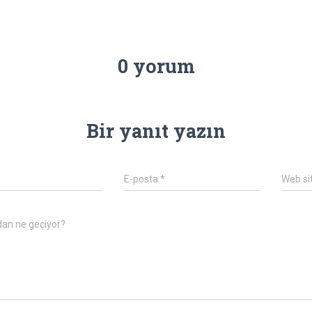
0 yorum
Bir yanıt yazın
E-posta
*
Web si
dan ne geçiyor?