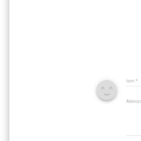
İsim
*
Aklınız