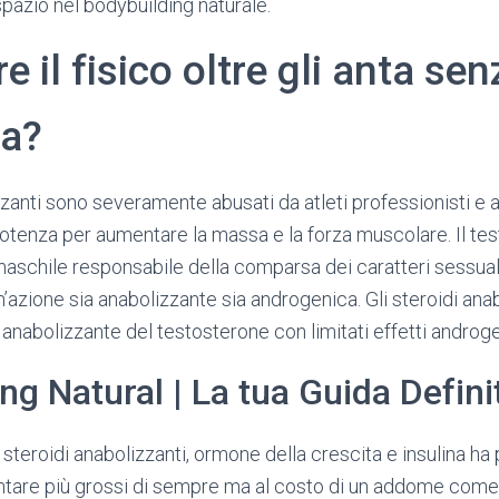
azio nel bodybuilding naturale.
 il fisico oltre gli anta se
fa?
izzanti sono severamente abusati da atleti professionisti e
potenza per aumentare la massa e la forza muscolare. Il tes
aschile responsabile della comparsa dei caratteri sessual
n’azione sia anabolizzante sia androgenica. Gli steroidi ana
 anabolizzante del testosterone con limitati effetti androg
ng Natural | La tua Guida Defini
steroidi anabolizzanti, ormone della crescita e insulina ha
ntare più grossi di sempre ma al costo di un addome come