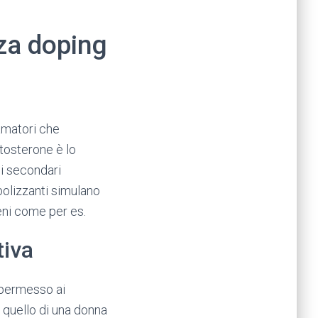
nza doping
 amatori che
tosterone è lo
i secondari
bolizzanti simulano
eni come per es.
tiva
 permesso ai
 quello di una donna