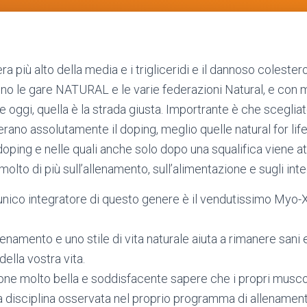
ra più alto della media e i trigliceridi e il dannoso coleste
sono le gare NATURAL e le varie federazioni Natural, e con 
 oggi, quella è la strada giusta. Importrante è che sceglia
rano assolutamente il doping, meglio quelle natural for life
ti-doping e nelle quali anche solo dopo una squalifica viene a
olto di più sull’allenamento, sull’alimentazione e sugli inte
unico integratore di questo genere è il vendutissimo Myo-X
lenamento e uno stile di vita naturale aiuta a rimanere sani
ella vostra vita.
one molto bella e soddisfacente sapere che i propri musco
la disciplina osservata nel proprio programma di allenamen