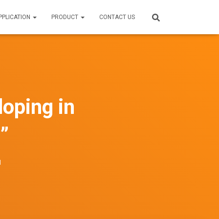
PPLICATION
PRODUCT
CONTACT US
doping in
”
ı