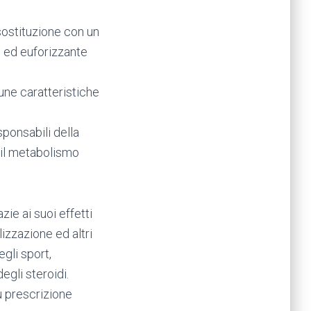
sostituzione con un
e ed euforizzante
une caratteristiche
ponsabili della
d il metabolismo
ie ai suoi effetti
izzazione ed altri
egli sport,
egli steroidi.
u prescrizione