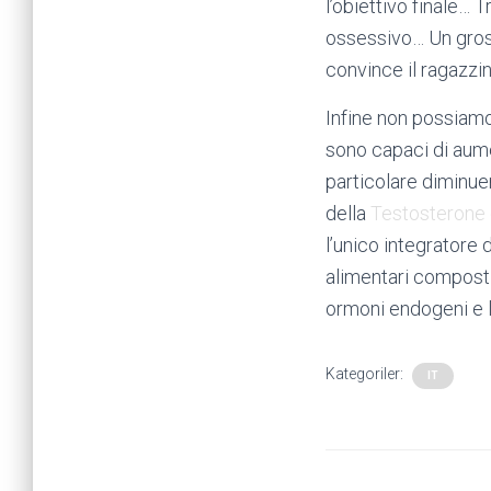
l’obiettivo finale… 
ossessivo… Un gross
convince il ragazz
Infine non possiamo 
sono capaci di aume
particolare diminue
della
Testosterone 
l’unico integratore
alimentari composti
ormoni endogeni e l
Kategoriler:
IT