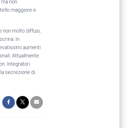
le ma non
atello maggiore e
e non molto diffusi,
crina. In
levatissimi aumenti
monali. Attualmente
n. Integratori
 la secrezione di