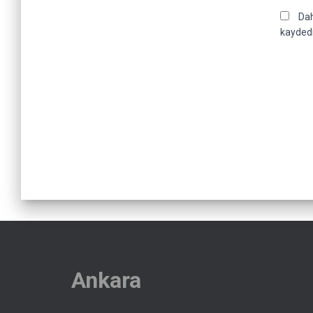
Dah
kaydedi
Ankara