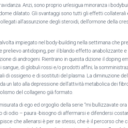
gravidanza. Anzi, sono proprio un’esigua minoranza i bodyb
me dilatato. Gli svantaggi sono tutti gli effetti collaterali 
llegati all’assunzione degli steroidi, dell’ormone della cresc
lvolta impiegato nel body-building nella settimana che pr
ale prelievo antidoping, per il blando effetto anabolizzante e
ione di androgeni. Rientrano in questa dizione il doping em
sangue, di globuli rossi e/o prodotti affini; la somministra
ciali di ossigeno e di sostituti del plasma. La diminuzione de
a un lato alla depressione dell’attività metabolica dei fibrob
olismo del collageno già formato.
isurata di ego ed orgoglio della serie “mi bullizzavate ora 
o di odio – paura -bisogno di affermarsi e difendersi costa
capisce che allenarsi è per se stessi, che è il percorso che 