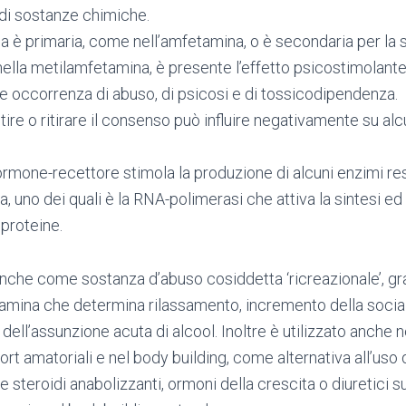
di sostanze chimiche.
na è primaria, come nell’amfetamina, o è secondaria per la 
ella metilamfetamina, è presente l’effetto psicostimolant
le occorrenza di abuso, di psicosi e di tossicodipendenza.
re o ritirare il consenso può influire negativamente su alc
rmone-recettore stimola la produzione di alcuni enzimi res
a, uno dei quali è la RNA-polimerasi che attiva la sintesi e
 proteine.
anche come sostanza d’abuso cosiddetta ‘ricreazionale’, graz
amina che determina rilassamento, incremento della social
li dell’assunzione acuta di alcool. Inoltre è utilizzato anche n
ort amatoriali e nel body building, come alternativa all’uso d
 steroidi anabolizzanti, ormoni della crescita o diuretici s