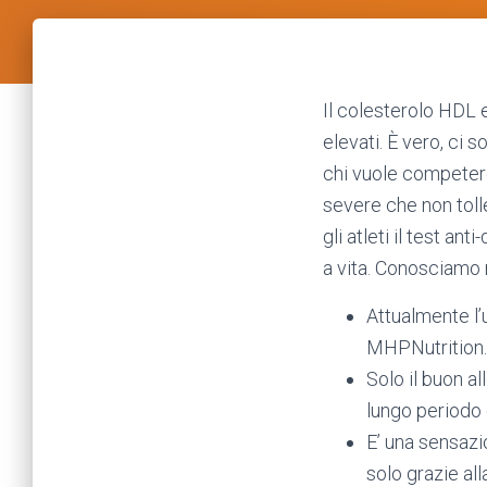
Il colesterolo HDL e
elevati. È vero, ci 
chi vuole competere
severe che non tolle
gli atleti il test an
a vita. Conosciamo m
Attualmente l’
MHPNutrition.
Solo il buon al
lungo periodo d
E’ una sensazi
solo grazie al