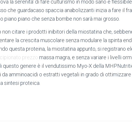
Trova la serenita’ di fare culturismo in modo sano e flessibi
o che guardacaso spaccia anabolizzanti inizia a fare il fr
ino piano piano che senza bombe non sarà mai grosso.
non citare i prodotti inibitori della miostatina che, sebben
ntare la crescita muscolare senza modulare la spinta endo
ndo questa proteina, la miostatina appunto, si registrano e
cipionato prezzo
massa magra, e senza variare i livelli or
 di questo genere è il vendutissimo Myo-X della MHPNutritio
 da amminoacidi o estratti vegetali in grado di ottimizzare
a sintesi proteica.