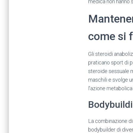
medica non hanno sp
Mantenere
come si 
Gli steroidi anabol
praticano sport di 
steroide sessuale m
maschili e svolge u
l’azione metabolica
Bodybuildi
La combinazione di 
bodybuilder di dive