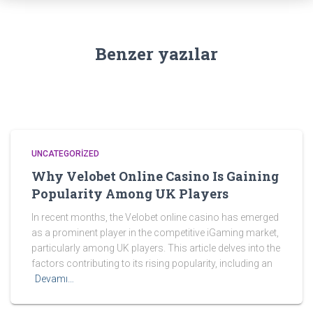
Benzer yazılar
UNCATEGORIZED
Why Velobet Online Casino Is Gaining
Popularity Among UK Players
In recent months, the Velobet online casino has emerged
as a prominent player in the competitive iGaming market,
particularly among UK players. This article delves into the
factors contributing to its rising popularity, including an
Devamı…