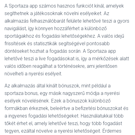
A Sportaza app számos hasznos funkciót kínál, amelyek
segíthetnek a játékosoknak növelni esélyeiket. Az
alkalmazás felhasználóbarát felülete lehetővé teszi a gyors
navigálást, így könnyen hozzáférhet a különböző
sportágakhoz és fogadási lehetőségekhez. A valós idejű
frissítések és statisztikák segítségével pontosabb
döntéseket hozhat a fogadás során. A Sportaza app
lehetővé teszi a live fogadásokat is, így a mérkőzések alatt
valós időben reagálhat a történésekre, ami jelentősen
növelheti a nyerési esélyeit.
Az alkalmazás által kínált bónuszok, mint például a
sportaza bonus, egy másik nagyszerű módja a nyerési
esélyek növelésének. Ezek a bónuszok különböző
formákban érkeznek, beleértve a befizetési bónuszokat és
a ingyenes fogadási lehetőségeket. Használatukkal több
tőkét érhet el, amely lehetővé teszi, hogy több fogadást
tegyen, ezáltal növelve a nyerési lehetőségeit. Érdemes