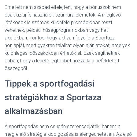
Emellett nem szabad elfelejteni, hogy a bónuszok nem
csak az új felhasználók számára elérhetők. A meglévő
játékosok is számos különféle promócióban részt
vehetnek, például hűségprogramokban vagy heti
akciókban. Fontos, hogy aktívan figyelje a Sportaza
honlapját, mert gyakran találhat olyan ajánlatokat, amelyek
különleges időszakokban érhetők el. Ezek segíthetnek
abban, hogy a lehető legtöbbet hozza ki a befektetett
összegből.
Tippek a sportfogadási
stratégiákhoz a Sportaza
alkalmazásban
A sportfogadás nem csupán szerencsejáték, hanem a
megfelelő stratégia kidolgozása is elengedhetetlen. Az első