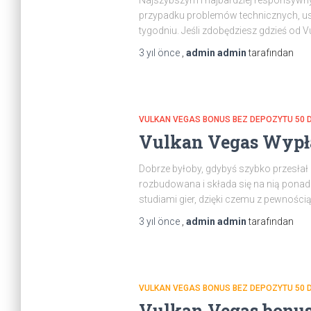
Najszybszym i najbardziej responsywnym
przypadku problemów technicznych, ust
tygodniu. Jeśli zdobędziesz gdzieś od 
3 yıl
önce
,
admin admin
tarafından
VULKAN VEGAS BONUS BEZ DEPOZYTU 50
Vulkan Vegas Wypła
Dobrze byłoby, gdybyś szybko przesłał d
rozbudowana i składa się na nią ponad
studiami gier, dzięki czemu z pewnością
3 yıl
önce
,
admin admin
tarafından
VULKAN VEGAS BONUS BEZ DEPOZYTU 50
Vulkan Vegas bonus