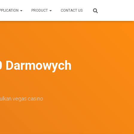
PPLICATION
PRODUCT
CONTACT US
50 Darmowych
ulkan vegas casino