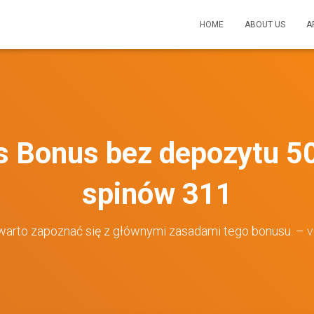
HOME
ABOUT US
A
s Bonus bez depozytu 
spinów 311
warto zapoznać się z głównymi zasadami tego bonusu. –
v