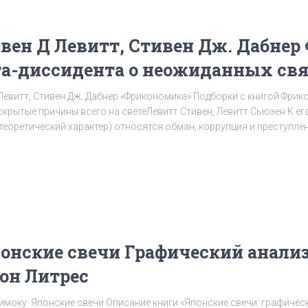
вен Д Левитт, Стивен Дж. Дабнер
а-диссидента о неожиданных св
евитт, Стивен Дж. Дабнер «Фрикономика» Подборки с книгой Фрик
рытые причины всего на светеЛевитт Стивен, Левитт Cьюзен К ег
 теоретический характер) относятся обман, коррупция и преступле
понские свечи Графический анали
он Литрес
имоку. Японские свечи Описание книги «Японские свечи: графиче