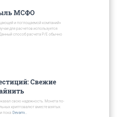
быль МСФО
лощающей и поглощаемой компаний»
лучае для расчетов используется
 Данный способ расчета P/E обычно
естиций: Свежие
Майнить
оказал свою надежность. Монета по-
альных криптовалют вместе взятых.
 и пока
Devamı…