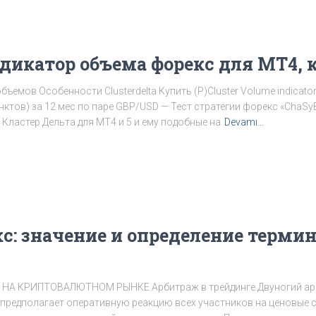
ндикатор объема форекс для МТ4, 
ъемов Особенности Clusterdelta Купить (Р)Cluster Volume indicat
нктов) за 12 мес по паре GBP/USD — Тест стратегии форекс «ChaSy
 Кластер Дельта для МТ4 и 5 и ему подобные на
Devamı…
с: значение и определение термин
 НА КРИПТОВАЛЮТНОМ РЫНКЕ Арбитраж в трейдинге Двуногий ар
предполагает оперативную реакцию всех участников на ценовые с