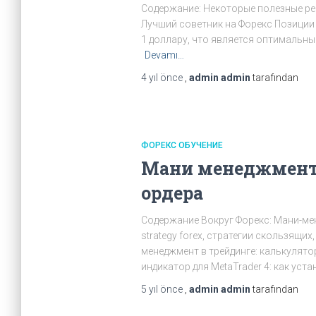
Содержание: Некоторые полезные рек
Лучший советник на Форекс Позиции
1 доллару, что является оптимальн
Devamı…
4 yıl
önce
,
admin admin
tarafından
ФОРЕКС ОБУЧЕНИЕ
Мани менеджмент в
ордера
Содержание Вокруг Форекс: Мани-ме
strategy forex, стратегии скользящи
менеджмент в трейдинге: калькулят
индикатор для MetaTrader 4: как уст
5 yıl
önce
,
admin admin
tarafından