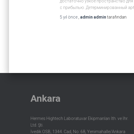
достаточно узкое пространство для
с прибылью. Детерминированный ар
5 yıl
önce
,
admin admin
tarafından
Yazı
sayfalaması
Ankara
Hermes Hightech Laboratuvar Ekipmanları İth. ve İhr.
Ltd. Şti.
İvedik OSB, 1344. Cad, No: 68, Yenimahalle/Ankara