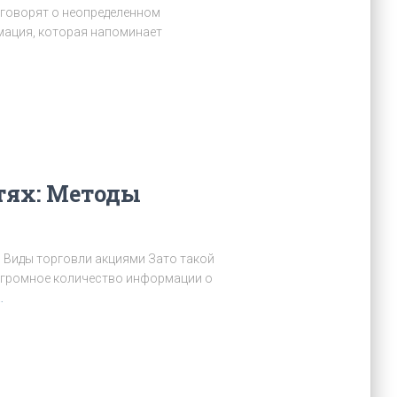
 говорят о неопределенном
рмация, которая напоминает
тях: Методы
е? Виды торговли акциями Зато такой
 огромное количество информации о
…