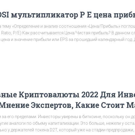
OSI мультипликатор P E цена при
на тему «Определение и анализ соотношения «Цена/Прибыль» пог
s Ratio, Р/Е) Как рассчитывается Цена/Чистая прибыль? В данном с
 цена и значение прибыли или EPS за прошедший календарный год.
ные Криптовалюты 2022 Для Инв
 Мнение Экспертов, Какие Стоит 
за его пределами. Инвесторы уверены в биткоине, поскольку он д
гие аналоги по объему капитализации. Это больше, нежели у ост
ько у держателей токена D2T, который уже на стадии предпродажи,