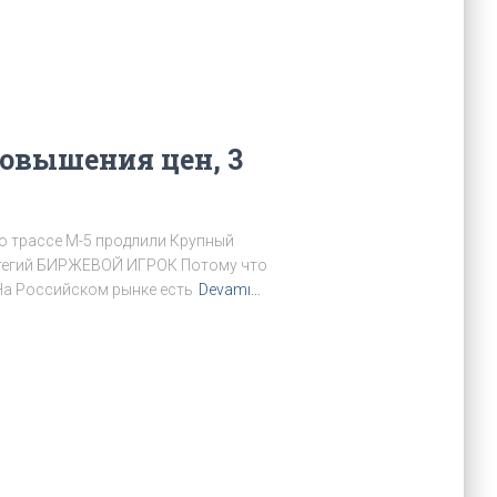
повышения цен, 3
по трассе М-5 продлили Крупный
ратегий БИРЖЕВОЙ ИГРОК Потому что
 На Российском рынке есть
Devamı…