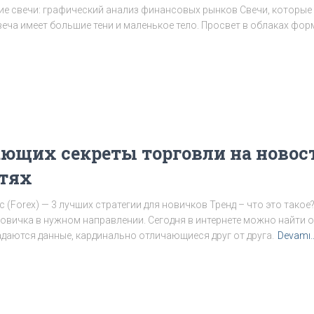
ие свечи: графический анализ финансовых рынков Свечи, которые
веча имеет большие тени и маленькое тело. Просвет в облаках фо
ающих секреты торговли на новос
стях
с (Forex) — 3 лучших стратегии для новичков Тренд – что это тако
новичка в нужном направлении. Сегодня в интернете можно найти
адаются данные, кардинально отличающиеся друг от друга.
Devamı