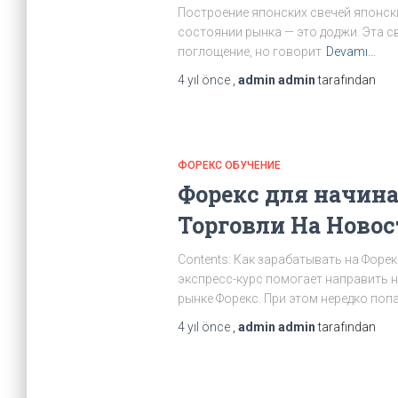
Построение японских свечей японск
состоянии рынка — это доджи. Эта с
поглощение, но говорит
Devamı…
4 yıl
önce
,
admin admin
tarafından
ФОРЕКС ОБУЧЕНИЕ
Форекс для начин
Торговли На Ново
Contents: Как зарабатывать на Форек
экспресс-курс помогает направить 
рынке Форекс. При этом нередко поп
4 yıl
önce
,
admin admin
tarafından