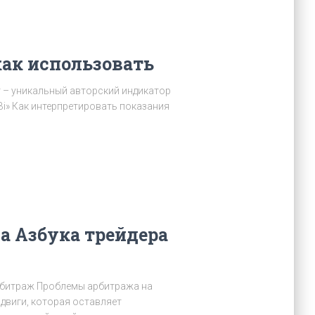
как использовать
or – уникальный авторский индикатор
Bi» Как интерпретировать показания
а Азбука трейдера
битраж Проблемы арбитража на
двиги, которая оставляет