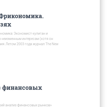
 Фрикономика.
язях
ономика: Экономист-хулиган и
о неизменным интересам (хотя он
ния. Летом 2003 года журнал The New
з финансовых
ский анализ финансовых рынков»