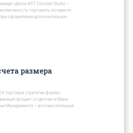
мида сделок AST Concept Studio –
я возможность торговать лотами по
и при оформлении дополнительных
счета размера
EX торговые стратегии форекс,
рованный процент от депозита Мани
Мани Менеджмента — вспомогательный