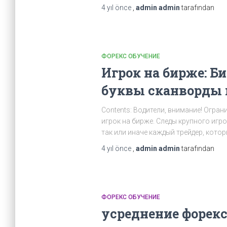
4 yıl
önce
,
admin admin
tarafından
ФОРЕКС ОБУЧЕНИЕ
Игрок на бирже: Б
буквы сканворды 
Contents: Водители, внимание! Огра
игрок на бирже. Следы крупного иг
так или иначе каждый трейдер, кото
4 yıl
önce
,
admin admin
tarafından
ФОРЕКС ОБУЧЕНИЕ
усреднение форекс