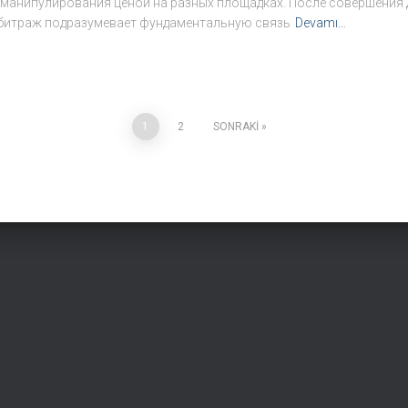
 манипулирования ценой на разных площадках. После совершения 
битраж подразумевает фундаментальную связь
Devamı…
1
2
SONRAKI