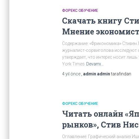
ФОРЕКС ОБУЧЕНИЕ
Скачать книгу Сти
Мнение экономист
Содержание: «Фрикономика» Стивен Л
журналист-сорвиголова исследуют ск
утверждает, что интерес носит лишь
York Times
Devamı…
4 yıl
önce
,
admin admin
tarafından
ФОРЕКС ОБУЧЕНИЕ
Читать онлайн «Я
рынков», Стив Нис
Оглавление: Графический анализ Иш