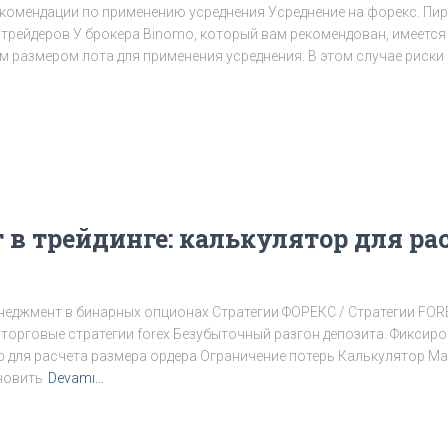
омендации по применению усреднения Усреднение на форекс. Пира
 трейдеров У брокера Binomo, который вам рекомендован, имеетс
ым размером лота для применения усреднения. В этом случае риск
 трейдинге: калькулятор для ра
неджмент в бинарных опционах Стратегии ФОРЕКС / Стратегии FOR
х, торговые стратегии forex Безубыточный разгон депозита. Фикси
ор для расчета размера ордера Ограничение потерь Калькулятор 
ановить
Devamı…