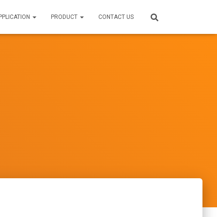
PPLICATION
PRODUCT
CONTACT US