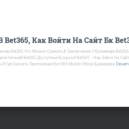
 Bet365, Как Войти На Сайт Бк Bet
висам Bet365 Что Можно Сказать В Заключение О Букмекере Bet36
вой Ничьей! Bet365 Доступные Бонусы0 Bet365 – Как Зайти На Са
к И Где Скачать Приложение Бет365 Mobile Обзор Букмекера
Devam