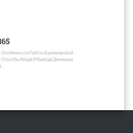
365
5: Особенности Работы Букмекерской
йт Способы Ввода И Вывода Денежных
ı…