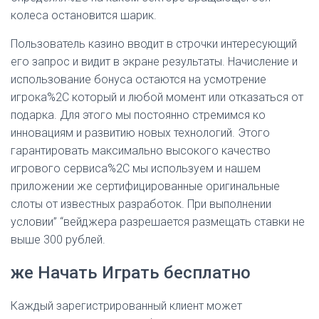
колеса остановится шарик.
Пользователь казино вводит в строчки интересующий
его запрос и видит в экране результаты. Начисление и
использование бонуса остаются на усмотрение
игрока%2C который и любой момент или отказаться от
подарка. Для этого мы постоянно стремимся ко
инновациям и развитию новых технологий. Этого
гарантировать максимально высокого качество
игрового сервиса%2C мы используем и нашем
приложении же сертифицированные оригинальные
слоты от известных разработок. При выполнении
условии” “вейджера разрешается размещать ставки не
выше 300 рублей.
же Начать Играть бесплатно
Каждый зарегистрированный клиент может