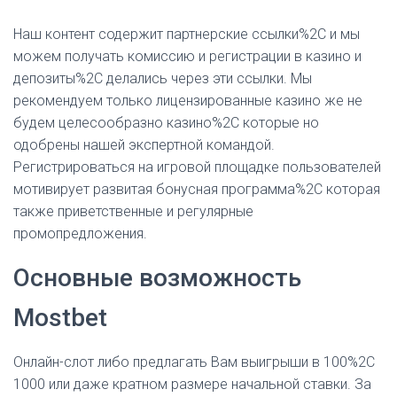
Наш контент содержит партнерские ссылки%2C и мы
можем получать комиссию и регистрации в казино и
депозиты%2C делались через эти ссылки. Мы
рекомендуем только лицензированные казино же не
будем целесообразно казино%2C которые но
одобрены нашей экспертной командой.
Регистрироваться на игровой площадке пользователей
мотивирует развитая бонусная программа%2C которая
также приветственные и регулярные
промопредложения.
Основные возможность
Mostbet
Онлайн-слот либо предлагать Вам выигрыши в 100%2C
1000 или даже кратном размере начальной ставки. За