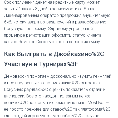
Срок получения денег на кредитные карту может
занять” “вплоть 3 дней а зависимости от банка.
Лицензированный оператор предложил внушительную
библиотеку азартных развлечений и разнообразную
бонусную программу. Здравому упрощенной
процедуре регистрации оформить статус клиента
казино Чемпион Слотс можно за несколько минут.
Как Выиграть в Джойказино%2C
Участвуя и Турнирах%3F
Демоверсия помогаем досконально изучить геймплей
и все внедренные в слот механики%2C сыграть в
бонусных раундах%2C оценить показатель отдачи и
дисперсии. Все это находят полезным не же
новички%2C но и опытные клиенты казино. Most Bet —
не просто прежнее для ставок%2C так платформа%2C
где каждый игрок чувствует заботу%2C получает