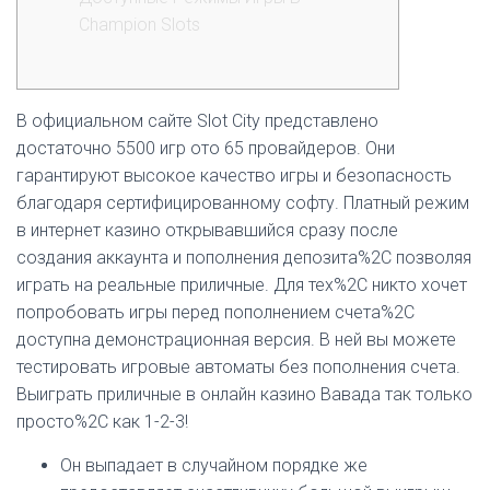
Champion Slots
В официальном сайте Slot City представлено
достаточно 5500 игр ото 65 провайдеров. Они
гарантируют высокое качество игры и безопасность
благодаря сертифицированному софту. Платный режим
в интернет казино открывавшийся сразу после
создания аккаунта и пополнения депозита%2C позволяя
играть на реальные приличные. Для тех%2C никто хочет
попробовать игры перед пополнением счета%2C
доступна демонстрационная версия. В ней вы можете
тестировать игровые автоматы без пополнения счета.
Выиграть приличные в онлайн казино Вавада так только
просто%2C как 1-2-3!
Он выпадает в случайном порядке же