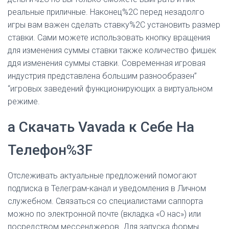
реальные приличные. Наконец%2C перед незадолго
игры вам важен сделать ставку%2C установить размер
ставки. Сами можете использовать кнопку вращения
для изменения суммы ставки также количество фишек
ддя изменения суммы ставки. Современная игровая
индустрия представлена большим разнообразен”
“игровых заведений функционирующих а виртуальном
режиме.
а Скачать Vavada к Себе На
Телефон%3F
Отслеживать актуальные предложений помогают
подписка в Телеграм-канал и уведомления в Личном
служебном. Связаться со специалистами саппорта
можно по электронной почте (вкладка «О нас») или
посредством мессенджеров. Для запуска формы