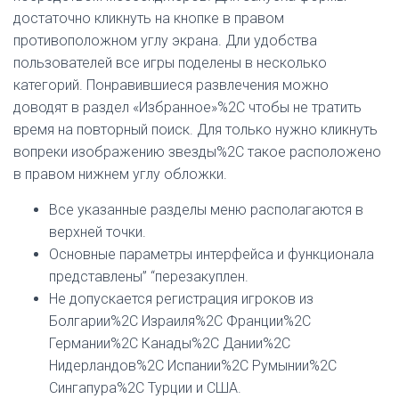
достаточно кликнуть на кнопке в правом
противоположном углу экрана. Дли удобства
пользователей все игры поделены в несколько
категорий. Понравившиеся развлечения можно
доводят в раздел «Избранное»%2C чтобы не тратить
время на повторный поиск. Для только нужно кликнуть
вопреки изображению звезды%2C такое расположено
в правом нижнем углу обложки.
Все указанные разделы меню располагаются в
верхней точки.
Основные параметры интерфейса и функционала
представлены” “перезакуплен.
Не допускается регистрация игроков из
Болгарии%2C Израиля%2C Франции%2C
Германии%2C Канады%2C Дании%2C
Нидерландов%2C Испании%2C Румынии%2C
Сингапура%2C Турции и США.