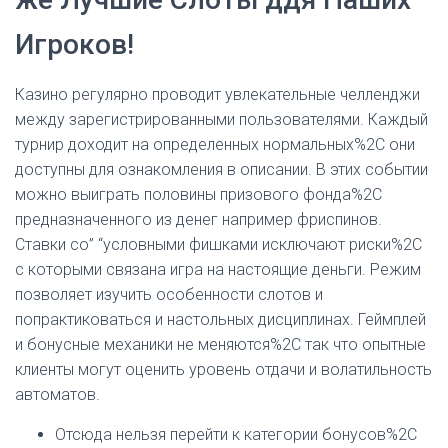
Игроков!
Казино регулярно проводит увлекательные челленджи
между зарегистрированными пользователями. Каждый
турнир доходит на определенных нормальных%2C они
доступны для ознакомления в описании. В этих событии
можно выиграть половины призового фонда%2C
предназначенного из денег например фриспинов.
Ставки со” “условными фишками исключают риски%2C
с которыми связана игра на настоящие деньги. Режим
позволяет изучить особенности слотов и
попрактиковаться и настольных дисциплинах. Геймплей
и бонусные механики не меняются%2C так что опытные
клиенты могут оценить уровень отдачи и волатильность
автоматов.
Отсюда нельзя перейти к категории бонусов%2C