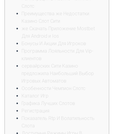
Слотс
Преимущества же Недостатки
Казино Слот Сити
же Скачать Приложение Mostbet
Для Android и Ios
Бонусы И Акции Для Игроков
Программа Лояльности Для Vip-
клиентов
сервайрских Сити Казино
предложила Наибольший Выбор
Игровых Автоматов
Особенности Чемпион Слотс
Каталог Игр
Графика Лучших Слотов
Регистрация
Показатель Rtp И Волатильность
Слота
Доступные Режимы Игры В