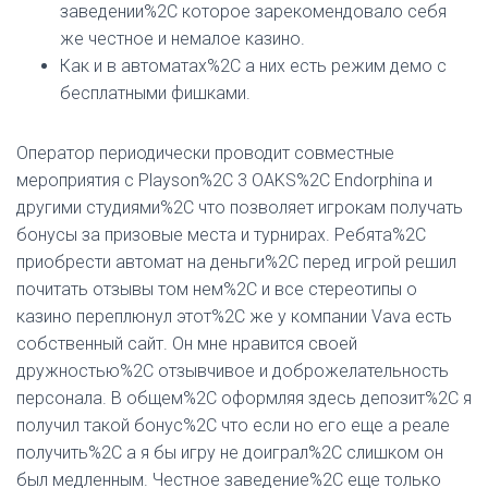
заведении%2C которое зарекомендовало себя
же честное и немалое казино.
Как и в автоматах%2C а них есть режим демо с
бесплатными фишками.
Оператор периодически проводит совместные
мероприятия с Playson%2C 3 OAKS%2C Endorphina и
другими студиями%2C что позволяет игрокам получать
бонусы за призовые места и турнирах. Ребята%2C
приобрести автомат на деньги%2C перед игрой решил
почитать отзывы том нем%2C и все стереотипы о
казино переплюнул этот%2C же у компании Vava есть
собственный сайт. Он мне нравится своей
дружностью%2C отзывчивое и доброжелательность
персонала. В общем%2C оформляя здесь депозит%2C я
получил такой бонус%2C что если но его еще а реале
получить%2C а я бы игру не доиграл%2C слишком он
был медленным. Честное заведение%2C еще только