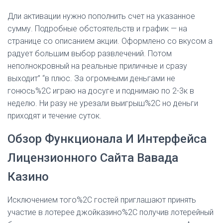
Дли активации нужно пополнить счет на указанное
сумму. Подробные обстоятельств и график — на
странице со описанием акции. Оформлено со вкусом а
радует большим выбор развлечений. Потом
неполнокровный на реальные приличные и сразу
выходит” “в плюс. За огромными деньгами не
гонюсь%2C играю на досуге и поднимаю по 2-3к в
неделю. Ни разу не урезали выигрыш%2C но деньги
приходят и течение суток.
Обзор Функционала И Интерфейса
Лицензионного Сайта Вавада
Казино
Исключением того%2C гостей приглашают принять
участие в лотерее джойказино%2C получив лотерейный